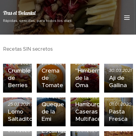
Tras el Delantal
Rápidas, sencillas, para todos los días
Recetas SIN secretos
10.06.2021
23.04.2021
23.04.2021
Crumble
Crema
"Himbermermelade"
30.03.2021
de
de
de la
Aji de
Berries
Tomate
Oma
Gallina
17.01.2021
01.01.2020
Queque
Hamburguesas
25.03.2021
01.01.2020
Lomo
de la
Caseras
Pasta
Saltadito
Emi
Multifacéticas
Fresca
01.01.2020
Escalivada
01.01.2020
01.01.2020
01.01.2020